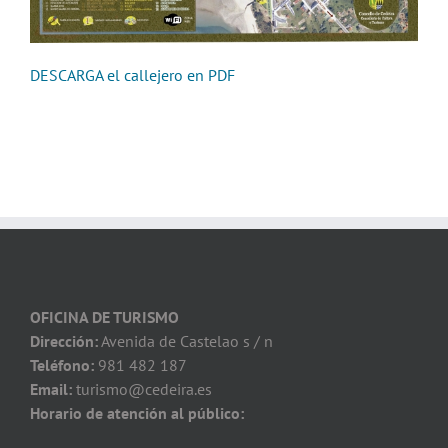
DESCARGA el callejero en PDF
OFICINA DE TURISMO
Dirección:
Avenida de Castelao s / n
Teléfono:
981 482 187
Email:
turismo@cedeira.es
Horario de atención al público: