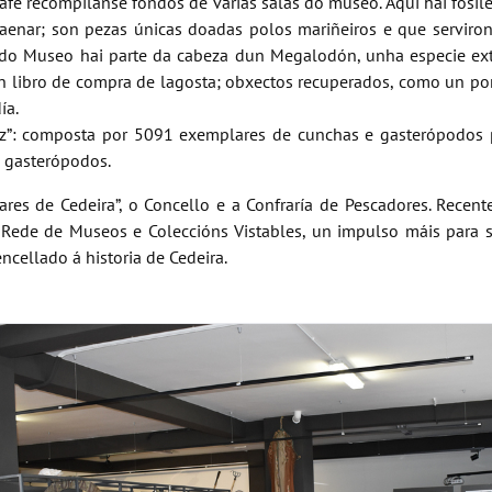
grafe recompilanse fondos de varias salas do museo. Aquí hai fós
aenar; son pezas únicas doadas polos mariñeiros e que serviron 
o do Museo hai parte da cabeza dun Megalodón, unha especie ex
ibro de compra de lagosta; obxectos recuperados, como un port
ía.
z”: composta por 5091 exemplares de cunchas e gasterópodos 
e gasterópodos.
ares de Cedeira”, o Concello e a Confraría de Pescadores. Rece
a Rede de Museos e Coleccións Vistables, un impulso máis para 
encellado á historia de Cedeira.