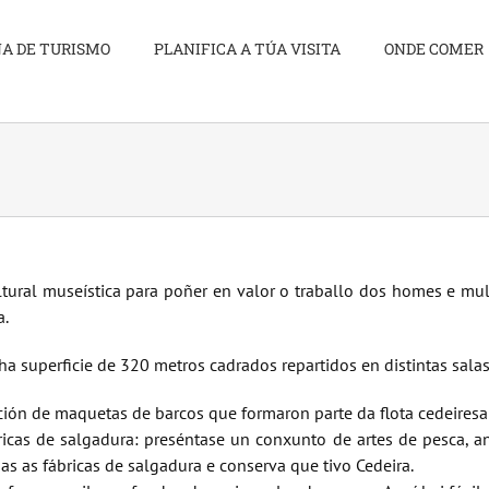
NA DE TURISMO
PLANIFICA A TÚA VISITA
ONDE COMER
ltural museística para poñer en valor o traballo dos homes e mul
a.
 superficie de 320 metros cadrados repartidos en distintas salas
ón de maquetas de barcos que formaron parte da flota cedeiresa 
icas de salgadura: preséntase un conxunto de artes de pesca, anzo
as as fábricas de salgadura e conserva que tivo Cedeira.