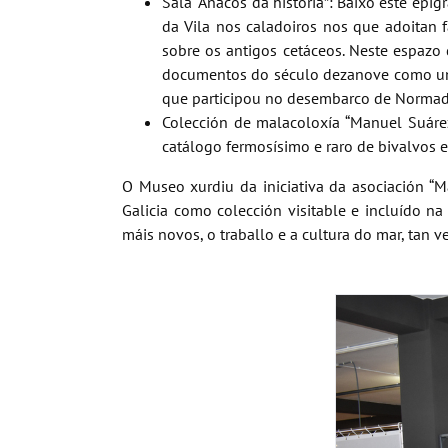
Sala “Anacos da historia”: Baixo este epí
da Vila nos caladoiros nos que adoitan f
sobre os antigos cetáceos. Neste espaz
documentos do século dezanove como un l
que participou no desembarco de Normad
Colección de malacoloxía “Manuel Suáre
catálogo fermosísimo e raro de bivalvos 
O Museo xurdiu da iniciativa da asociación “M
Galicia como colección visitable e incluído n
máis novos, o traballo e a cultura do mar, tan v