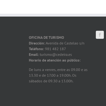
OFICINA DE TURISMO
Dirección:
Avenida de Castelao s/n
Teléfono:
981 482 187
Email:
turismo@cedeira.es
Horario de atención ao público:
De luns a venres, entre as 09.00 e as
13.30 e de 17.00 a 19.00h. Os
sábados de 09.30 a 13.00h.