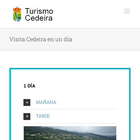
saltar
al
contenido
Visita Cedeira en un día
1 DÍA
MAÑANA
TARDE