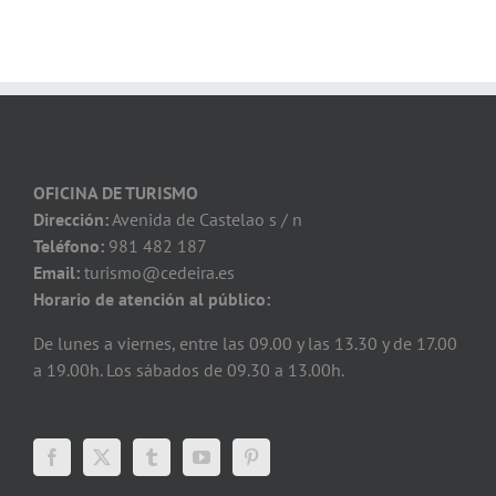
OFICINA DE TURISMO
Dirección:
Avenida de Castelao s / n
Teléfono:
981 482 187
Email:
turismo@cedeira.es
Horario de atención al público:
De lunes a viernes, entre las 09.00 y las 13.30 y de 17.00
a 19.00h. Los sábados de 09.30 a 13.00h.