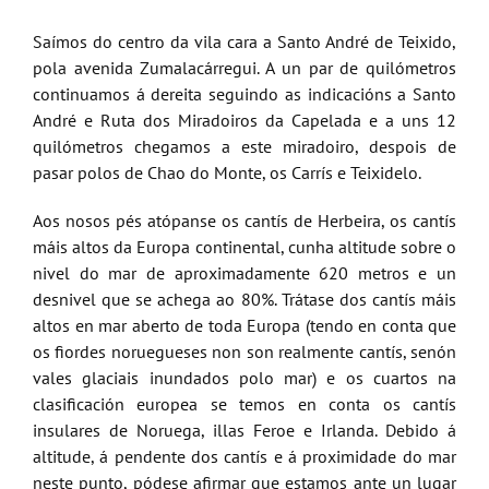
Saímos do centro da vila cara a Santo André de Teixido,
pola avenida Zumalacárregui. A un par de quilómetros
continuamos á dereita seguindo as indicacións a Santo
André e Ruta dos Miradoiros da Capelada e a uns 12
quilómetros chegamos a este miradoiro, despois de
pasar polos de Chao do Monte, os Carrís e Teixidelo.
Aos nosos pés atópanse os cantís de Herbeira, os cantís
máis altos da Europa continental, cunha altitude sobre o
nivel do mar de aproximadamente 620 metros e un
desnivel que se achega ao 80%. Trátase dos cantís máis
altos en mar aberto de toda Europa (tendo en conta que
os fiordes noruegueses non son realmente cantís, senón
vales glaciais inundados polo mar) e os cuartos na
clasificación europea se temos en conta os cantís
insulares de Noruega, illas Feroe e Irlanda. Debido á
altitude, á pendente dos cantís e á proximidade do mar
neste punto, pódese afirmar que estamos ante un lugar