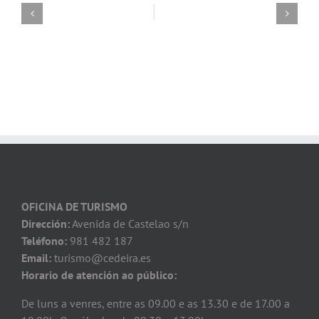
OFICINA DE TURISMO
Dirección:
Avenida de Castelao s/n
Teléfono:
981 482 187
Email:
turismo@cedeira.es
Horario de atención ao público:
De luns a venres, entre as 09.00 e as 13.30 e de 17.00 a