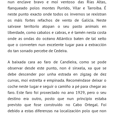
nun enclave bravo e moi ventoso das Rías Altas,
flanqueado polos montes Purrido, Vilar e Tarroiba. É
neste punto exacto onde todos os invernos se rexistran
os máis fortes refachos de vento de Galicia. Neste
salvaxe territorio atopan o seu pasto animais en
liberdade, como cabalos e cabras, e é tamén nesta costa
onde as ondas do océano Atlántico baten de tal xeito
que o converten nun excelente lugar para a extracción
do tan sonado percebe de Cedeira.
A baixada cara ao faro de Candieira, como se pode
observar desde este punto, non é sinxela, xa que se
debe descender por unha estrada en zigzag de dez
curvas, moi estreita e empinada. Recoméndase deixar o
coche neste lugar e seguir o camiño a pé para chegar ao
faro. Este faro foi proxectado no ano 1929, pero o seu
destino era outro, posto que nun principio estaba
previsto que fose construído no Cabo Ortegal. Foi
debido a estas diferenzas na localización polo que non