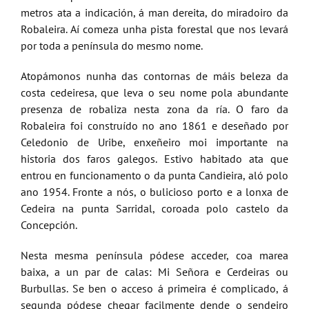
metros ata a indicación, á man dereita, do miradoiro da
Robaleira. Aí comeza unha pista forestal que nos levará
por toda a península do mesmo nome.
Atopámonos nunha das contornas de máis beleza da
costa cedeiresa, que leva o seu nome pola abundante
presenza de robaliza nesta zona da ría. O faro da
Robaleira foi construído no ano 1861 e deseñado por
Celedonio de Uribe, enxeñeiro moi importante na
historia dos faros galegos. Estivo habitado ata que
entrou en funcionamento o da punta Candieira, aló polo
ano 1954. Fronte a nós, o bulicioso porto e a lonxa de
Cedeira na punta Sarridal, coroada polo castelo da
Concepción.
Nesta mesma península pódese acceder, coa marea
baixa, a un par de calas: Mi Señora e Cerdeiras ou
Burbullas. Se ben o acceso á primeira é complicado, á
segunda pódese chegar facilmente dende o sendeiro