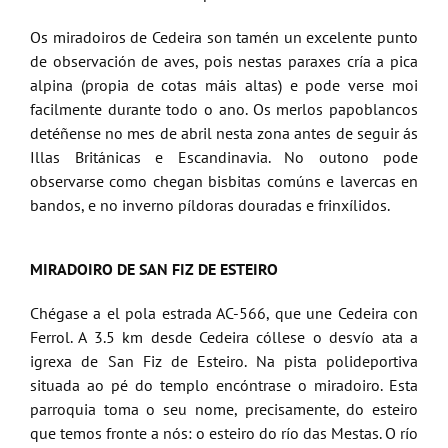
Os miradoiros de Cedeira son tamén un excelente punto
de observación de aves, pois nestas paraxes cría a pica
alpina (propia de cotas máis altas) e pode verse moi
facilmente durante todo o ano. Os merlos papoblancos
detéñense no mes de abril nesta zona antes de seguir ás
Illas Británicas e Escandinavia. No outono pode
observarse como chegan bisbitas comúns e lavercas en
bandos, e no inverno píldoras douradas e frinxílidos.
MIRADOIRO DE SAN FIZ DE ESTEIRO
Chégase a el pola estrada AC-566, que une Cedeira con
Ferrol. A 3.5 km desde Cedeira cóllese o desvío ata a
igrexa de San Fiz de Esteiro. Na pista polideportiva
situada ao pé do templo encóntrase o miradoiro. Esta
parroquia toma o seu nome, precisamente, do esteiro
que temos fronte a nós: o esteiro do río das Mestas. O río