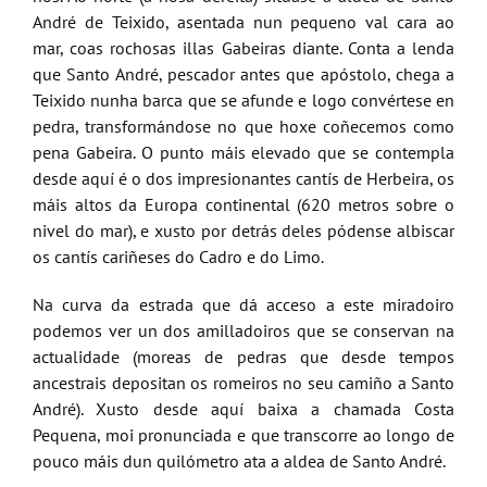
André de Teixido, asentada nun pequeno val cara ao
mar, coas rochosas illas Gabeiras diante. Conta a lenda
que Santo André, pescador antes que apóstolo, chega a
Teixido nunha barca que se afunde e logo convértese en
pedra, transformándose no que hoxe coñecemos como
pena Gabeira. O punto máis elevado que se contempla
desde aquí é o dos impresionantes cantís de Herbeira, os
máis altos da Europa continental (620 metros sobre o
nivel do mar), e xusto por detrás deles pódense albiscar
os cantís cariñeses do Cadro e do Limo.
Na curva da estrada que dá acceso a este miradoiro
podemos ver un dos amilladoiros que se conservan na
actualidade (moreas de pedras que desde tempos
ancestrais depositan os romeiros no seu camiño a Santo
André). Xusto desde aquí baixa a chamada Costa
Pequena, moi pronunciada e que transcorre ao longo de
pouco máis dun quilómetro ata a aldea de Santo André.