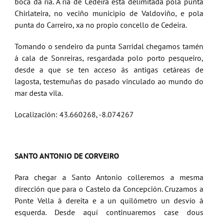
boca da ría. A ría de Cedeira está delimitada pola punta
Chirlateira, no veciño municipio de Valdoviño, e pola
punta do Carreiro, xa no propio concello de Cedeira.
Tomando o sendeiro da punta Sarridal chegamos tamén
á cala de Sonreiras, resgardada polo porto pesqueiro,
desde a que se ten acceso ás antigas cetáreas de
lagosta, testemuñas do pasado vinculado ao mundo do
mar desta vila.
Localización: 43.660268, -8.074267
SANTO ANTONIO DE CORVEIRO
Para chegar a Santo Antonio colleremos a mesma
dirección que para o Castelo da Concepción. Cruzamos a
Ponte Vella á dereita e a un quilómetro un desvío á
esquerda. Desde aquí continuaremos case dous