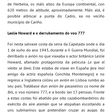
de Herbeira, os máis altos da Europa continental, con
620 metros de altitude, aproximadamente. Máis alá, é
posible albiscar a punta do Cadro, xa no veciño
municipio de Cariño.
Leslie Howard e o derrubamento do voo 777
Foi nesta salvaxe costa da serra da Capelada onde o día
1 de xuño do ano 1943, durante a II Guerra Mundial, foi
derribado o avión no que viaxaba o actor británico Leslie
Howard, afamado protagonista da película
Lo que el
viento se llevó
. Este estaba de viaxe en España (era moi
amigo da actriz española Conchita Montenegro) e no
regreso a Inglaterra colleu un avión en Lisboa rumbo ao
seu país. Tratábase dun avión de pasaxeiros co nome de
Ibis
, o voo número 777, e a bordo ían 17 persoas. Fronte
a estas costas foi abatido por oito cazabombardeiros do
exército do aire alemán que se atopaban escoltando a
uns submarinos que pretendían cruzar as augas do